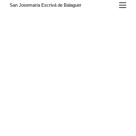
San Josemaría Escrivá de Balaguer
7/1/2025
1 min leer