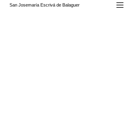
San Josemaría Escrivá de Balaguer
7/16/2025
1 min leer